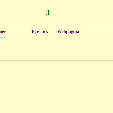
J
mer
Pers. nr.
Webpagina
000